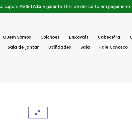
so cupom
AVISTA15
e garanta 15% de desconto em pagamentos 
Quem Somos
Colchões
Enxovais
Cabeceira
Sala de Jantar
Utilidades
Sala
Fale Conosco