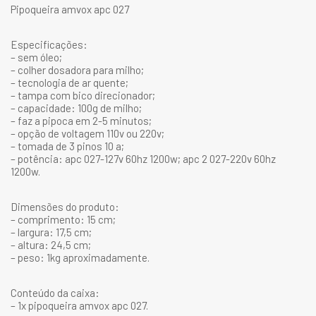
Pipoqueira amvox apc 027
Especificações:
– sem óleo;
– colher dosadora para milho;
– tecnologia de ar quente;
– tampa com bico direcionador;
– capacidade: 100g de milho;
– faz a pipoca em 2-5 minutos;
– opção de voltagem 110v ou 220v;
– tomada de 3 pinos 10 a;
– potência: apc 027-127v 60hz 1200w; apc 2 027-220v 60hz
1200w.
Dimensões do produto:
– comprimento: 15 cm;
– largura: 17,5 cm;
– altura: 24,5 cm;
– peso: 1kg aproximadamente.
Conteúdo da caixa:
– 1x pipoqueira amvox apc 027.